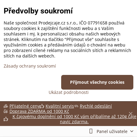
Předvolby soukromí
Naše společnost Prodejcaje.cz s.r.o., IČO 07791658 používá
soubory cookies k zajištění funkčnosti webu a s Vaším
souhlasem i mj. k personalizaci obsahu našich webových
stránek. Kliknutím na tlačítko "Přijmout vše" souhlasíte s
využíváním cookies a předáváním údajů o chování na webu
pro zobrazení cílené reklamy na sociálních sítích a reklamních
sítích na dalších webech.
Zásady ochrany soukromí
Přijmout všechny cookies
Ukázat podrobnosti
Přijatelné ceny
Kvalitní servis
Rychlé odeslání
Doprava ZDARMA od 1000 Kč
✕
K čajovému doplnění od 1000 Kč vám přibalíme až 120g čaje
navíc zdarma.
Panel uživatele