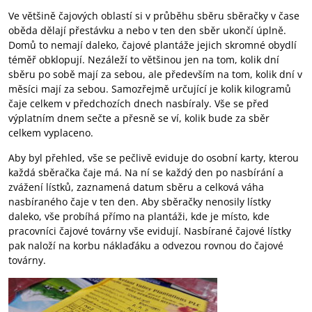
Ve většině čajových oblastí si v průběhu sběru sběračky v čase
oběda dělají přestávku a nebo v ten den sběr ukončí úplně.
Domů to nemají daleko, čajové plantáže jejich skromné obydlí
téměř obklopují. Nezáleží to většinou jen na tom, kolik dní
sběru po sobě mají za sebou, ale především na tom, kolik dní v
měsíci mají za sebou. Samozřejmě určující je kolik kilogramů
čaje celkem v předchozích dnech nasbíraly. Vše se před
výplatním dnem sečte a přesně se ví, kolik bude za sběr
celkem vyplaceno.
Aby byl přehled, vše se pečlivě eviduje do osobní karty, kterou
každá sběračka čaje má. Na ní se každý den po nasbírání a
zvážení lístků, zaznamená datum sběru a celková váha
nasbíraného čaje v ten den. Aby sběračky nenosily lístky
daleko, vše probíhá přímo na plantáži, kde je místo, kde
pracovníci čajové továrny vše evidují. Nasbírané čajové lístky
pak naloží na korbu náklaďáku a odvezou rovnou do čajové
továrny.