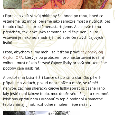
Připravit a zalít si svůj oblíbený čaj hned po ránu, hned co
vstaneme, už mnozí bereme jako samozřejmost a nutnost, bez
tohoto rituálu se prostě nenastartujeme. Ale co vše tomu
předchází, tak lehké jako samotné zalití čaje není, a i to
vstávání je nakonec snadnější než sběr čerstvých čajových
lístků.
Proto, abychom si my mohli zalít třeba právě
ceylonský čaj
Ceylon OPA
, který je po probuzení pro nastartování ideální
volbou, musí někdo čerstvé čajové lístky pro výrobu konečné
podoby čaje nasbírat.
A protože na krásné Šrí Lance už po ránu sluníčko pěkně
připaluje a vzduch, pokud nejste níže u moře, se téměř
nehýbe, začínají sběračky čajové lístky sbírat již časně ráno,
kdy ještě není takové teplo, moc dobře vědí, že je to rozumné. I
když ony oproti nám Evropanům teplé podnebí a samotné
teplo vnímají jinak, rozhodně mnohem lépe než my.