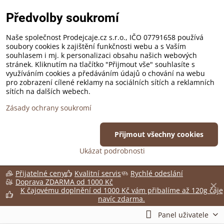
Předvolby soukromí
Naše společnost Prodejcaje.cz s.r.o., IČO 07791658 používá
soubory cookies k zajištění funkčnosti webu a s Vaším
souhlasem i mj. k personalizaci obsahu našich webových
stránek. Kliknutím na tlačítko "Přijmout vše" souhlasíte s
využíváním cookies a předáváním údajů o chování na webu
pro zobrazení cílené reklamy na sociálních sítích a reklamních
sítích na dalších webech.
Zásady ochrany soukromí
Přijmout všechny cookies
Ukázat podrobnosti
Přijatelné ceny
Kvalitní servis
Rychlé odeslání
Doprava ZDARMA od 1000 Kč
✕
K čajovému doplnění od 1000 Kč vám přibalíme až 120g čaje
navíc zdarma.
Panel uživatele