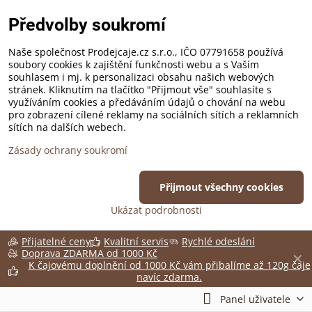
Předvolby soukromí
Naše společnost Prodejcaje.cz s.r.o., IČO 07791658 používá
soubory cookies k zajištění funkčnosti webu a s Vaším
souhlasem i mj. k personalizaci obsahu našich webových
stránek. Kliknutím na tlačítko "Přijmout vše" souhlasíte s
využíváním cookies a předáváním údajů o chování na webu
pro zobrazení cílené reklamy na sociálních sítích a reklamních
sítích na dalších webech.
Zásady ochrany soukromí
Přijmout všechny cookies
Ukázat podrobnosti
Přijatelné ceny
Kvalitní servis
Rychlé odeslání
Doprava ZDARMA od 1000 Kč
✕
K čajovému doplnění od 1000 Kč vám přibalíme až 120g čaje
navíc zdarma.
Panel uživatele