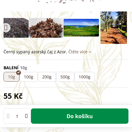
Černý sypaný azorský čaj z Azor.
Čtěte více
BALENÍ
10g
100g
200g
500g
1000g
55 Kč
Do košíku