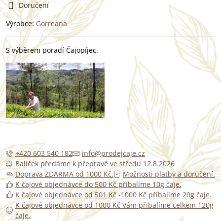
Doručení
Výrobce:
Gorreana
S výběrem poradí Čajopíjec.
+420 603 540 182
info@prodejcaje.cz
Balíček předáme k přepravě ve středu 12.8.2026
Doprava ZDARMA od 1000 Kč.
Možnosti platby a doručení.
K čajové objednávce do 500 Kč přibalíme 10g čaje.
K čajové objednávce od 501 Kč -1000 Kč přibalíme 20g čaje.
K čajové objednávce od 1000 Kč Vám přibalíme celkem 120g
čaje.