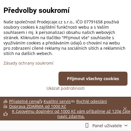
Předvolby soukromí
Naše společnost Prodejcaje.cz s.r.o., IČO 07791658 používá
soubory cookies k zajištění funkčnosti webu a s Vaším
souhlasem i mj. k personalizaci obsahu našich webových
stránek. Kliknutím na tlačítko "Přijmout vše" souhlasíte s
využíváním cookies a předáváním údajů o chování na webu
pro zobrazení cílené reklamy na sociálních sítích a reklamních
sítích na dalších webech.
Zásady ochrany soukromí
Přijmout všechny cookies
Ukázat podrobnosti
Přijatelné ceny
Kvalitní servis
Rychlé odeslání
Doprava ZDARMA od 1000 Kč
✕
K čajovému doplnění od 1000 Kč vám přibalíme až 120g čaje
navíc zdarma.
Panel uživatele