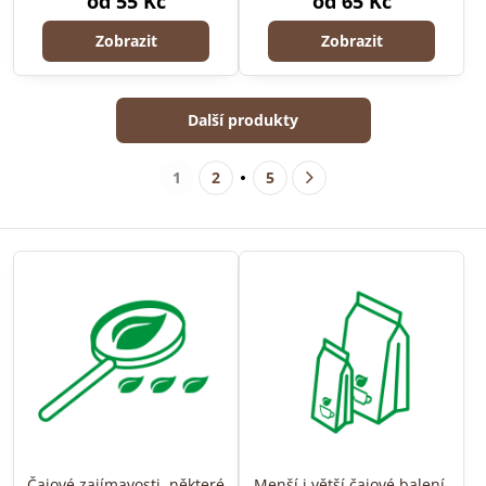
od 55 Kč
od 65 Kč
Zobrazit
Zobrazit
Další produkty
1
2
5
Čajové zajímavosti, některé
Menší i větší čajové balení.