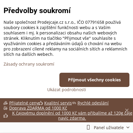
Předvolby soukromí
Naše společnost Prodejcaje.cz s.r.o., IČO 07791658 používá
soubory cookies k zajištění funkčnosti webu a s Vaším
souhlasem i mj. k personalizaci obsahu našich webových
stránek. Kliknutím na tlačítko "Přijmout vše" souhlasíte s
využíváním cookies a předáváním údajů o chování na webu
pro zobrazení cílené reklamy na sociálních sítích a reklamních
sítích na dalších webech.
Zásady ochrany soukromí
Přijmout všechny cookies
Ukázat podrobnosti
Přijatelné ceny
Kvalitní servis
Rychlé odeslání
Doprava ZDARMA od 1000 Kč
✕
K čajovému doplnění od 1000 Kč vám přibalíme až 120g čaje
navíc zdarma.
Panel uživatele