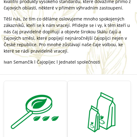
kvalitní produkty vysokého standardu, které dovážíme přímo z
čajových oblastí, některé v přímém výhradním zastoupení.
Těší nás, že tím co děláme oslovujeme mnoho spokojených
zákazníků, kteří se k nám vracejí. Přidejte se i vy, k těm kteří u
nás čaj pravidelně doplňují a objevte širokou škálu čajů a
čajových směsí, které popíjejí nejnáročnější čajopíjci nejen v
České republice. Pro mnohé zůstávají naše čaje volbou, ke
které se rádi pravidelně vracejí.
Ivan Semančík l Čajopíjec l Jednatel společnosti