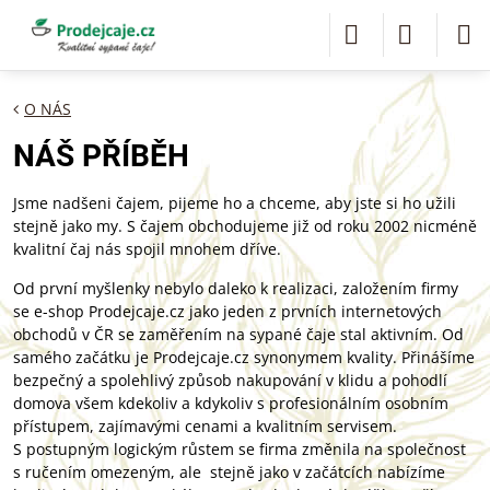
O NÁS
NÁŠ PŘÍBĚH
Jsme nadšeni čajem, pijeme ho a chceme, aby jste si ho užili
stejně jako my. S čajem obchodujeme již od roku 2002 nicméně
kvalitní čaj nás spojil mnohem dříve.
Od první myšlenky nebylo daleko k realizaci, založením firmy
se e-shop Prodejcaje.cz jako jeden z prvních internetových
obchodů v ČR se zaměřením na sypané čaje stal aktivním. Od
samého začátku je Prodejcaje.cz synonymem kvality. Přinášíme
bezpečný a spolehlivý způsob nakupování v klidu a pohodlí
domova všem kdekoliv a kdykoliv s profesionálním osobním
přístupem, zajímavými cenami a kvalitním servisem.
S postupným logickým růstem se firma změnila na společnost
s ručením omezeným, ale stejně jako v začátcích nabízíme