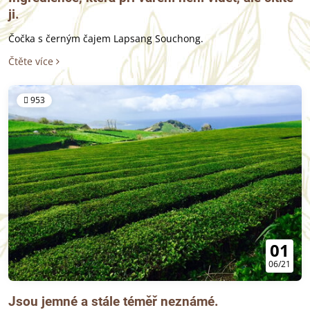
ji.
Čočka s černým čajem Lapsang Souchong.
Čtěte více
953
01
06/21
Jsou jemné a stále téměř neznámé.