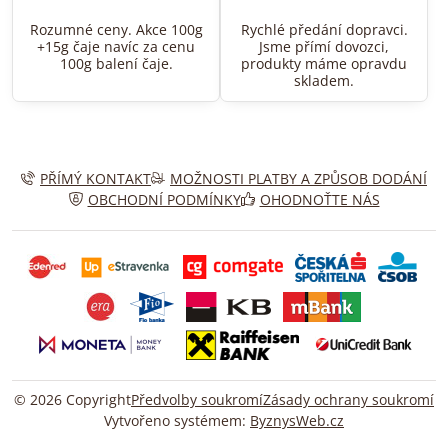
Rozumné ceny. Akce 100g
Rychlé předání dopravci.
+15g čaje navíc za cenu
Jsme přímí dovozci,
100g balení čaje.
produkty máme opravdu
skladem.
PŘÍMÝ KONTAKT
MOŽNOSTI PLATBY A ZPŮSOB DODÁNÍ
OBCHODNÍ PODMÍNKY
OHODNOŤTE NÁS
©
2026
Copyright
Předvolby soukromí
Zásady ochrany soukromí
Vytvořeno systémem:
ByznysWeb.cz