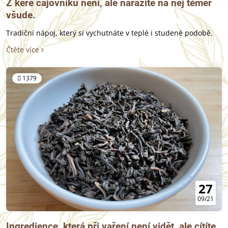
Z keře čajovníku není, ale narazíte na něj téměř
všude.
Tradiční nápoj, který si vychutnáte v teplé i studené podobě.
Čtěte více
1379
27
09/21
Ingredience, která při vaření není vidět, ale cítíte