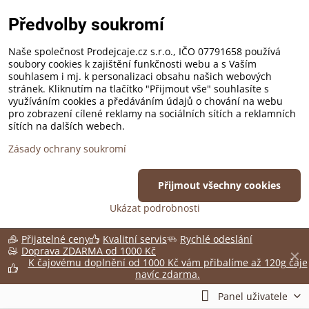
Předvolby soukromí
Naše společnost Prodejcaje.cz s.r.o., IČO 07791658 používá
soubory cookies k zajištění funkčnosti webu a s Vaším
souhlasem i mj. k personalizaci obsahu našich webových
stránek. Kliknutím na tlačítko "Přijmout vše" souhlasíte s
využíváním cookies a předáváním údajů o chování na webu
pro zobrazení cílené reklamy na sociálních sítích a reklamních
sítích na dalších webech.
Zásady ochrany soukromí
Přijmout všechny cookies
Ukázat podrobnosti
Přijatelné ceny
Kvalitní servis
Rychlé odeslání
Doprava ZDARMA od 1000 Kč
✕
K čajovému doplnění od 1000 Kč vám přibalíme až 120g čaje
navíc zdarma.
Panel uživatele