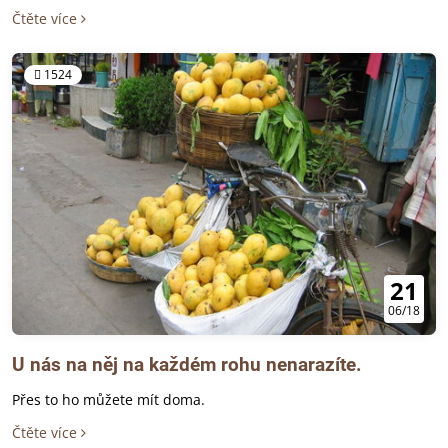
Čtěte více
1524
21
06/18
U nás na něj na každém rohu nenarazíte.
Přes to ho můžete mít doma.
Čtěte více