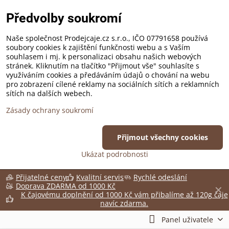
Předvolby soukromí
Naše společnost Prodejcaje.cz s.r.o., IČO 07791658 používá
soubory cookies k zajištění funkčnosti webu a s Vaším
souhlasem i mj. k personalizaci obsahu našich webových
stránek. Kliknutím na tlačítko "Přijmout vše" souhlasíte s
využíváním cookies a předáváním údajů o chování na webu
pro zobrazení cílené reklamy na sociálních sítích a reklamních
sítích na dalších webech.
Zásady ochrany soukromí
Přijmout všechny cookies
Ukázat podrobnosti
Přijatelné ceny
Kvalitní servis
Rychlé odeslání
Doprava ZDARMA od 1000 Kč
✕
K čajovému doplnění od 1000 Kč vám přibalíme až 120g čaje
navíc zdarma.
Panel uživatele