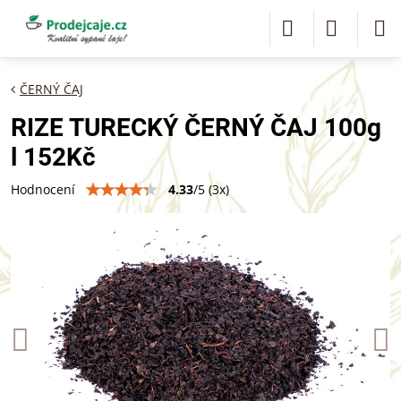
ČERNÝ ČAJ
RIZE TURECKÝ ČERNÝ ČAJ 100g
l 152Kč
4.33
/
5
(
3
x)
Hodnocení