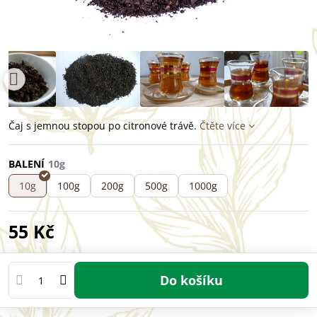
Čaj s jemnou stopou po citronové trávě.
Čtěte více
BALENÍ
10g
100g
200g
500g
1000g
55 Kč
Do košíku