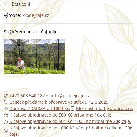
Doručení
Výrobce:
Prodejcaje.cz
S výběrem poradí Čajopíjec.
+420 603 540 182
info@prodejcaje.cz
Balíček předáme k přepravě ve středu 12.8.2026
Doprava ZDARMA od 1000 Kč.
Možnosti platby a doručení.
K čajové objednávce do 500 Kč přibalíme 10g čaje.
K čajové objednávce od 501 Kč -1000 Kč přibalíme 20g čaje.
K čajové objednávce od 1000 Kč Vám přibalíme celkem 120g
čaje.