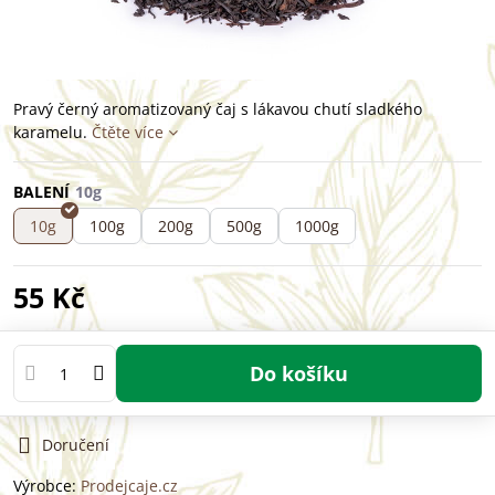
Pravý černý aromatizovaný čaj s lákavou chutí sladkého
karamelu.
Čtěte více
BALENÍ
10g
100g
200g
500g
1000g
55 Kč
Do košíku
Doručení
Výrobce:
Prodejcaje.cz