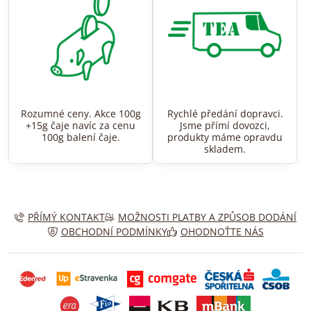
Rozumné ceny. Akce 100g
Rychlé předání dopravci.
+15g čaje navíc za cenu
Jsme přímí dovozci,
100g balení čaje.
produkty máme opravdu
skladem.
PŘÍMÝ KONTAKT
MOŽNOSTI PLATBY A ZPŮSOB DODÁNÍ
OBCHODNÍ PODMÍNKY
OHODNOŤTE NÁS