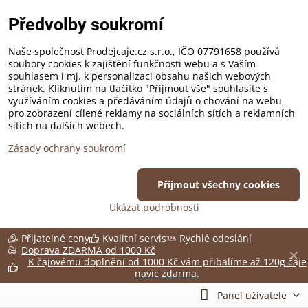
Předvolby soukromí
Naše společnost Prodejcaje.cz s.r.o., IČO 07791658 používá
soubory cookies k zajištění funkčnosti webu a s Vaším
souhlasem i mj. k personalizaci obsahu našich webových
stránek. Kliknutím na tlačítko "Přijmout vše" souhlasíte s
využíváním cookies a předáváním údajů o chování na webu
pro zobrazení cílené reklamy na sociálních sítích a reklamních
sítích na dalších webech.
Zásady ochrany soukromí
Přijmout všechny cookies
Ukázat podrobnosti
Přijatelné ceny
Kvalitní servis
Rychlé odeslání
Doprava ZDARMA od 1000 Kč
✕
K čajovému doplnění od 1000 Kč vám přibalíme až 120g čaje
navíc zdarma.
Panel uživatele