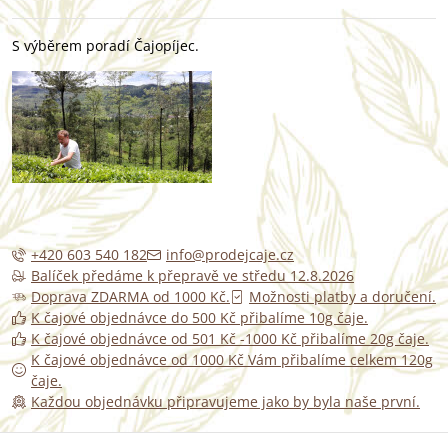
S výběrem poradí Čajopíjec.
+420 603 540 182
info@prodejcaje.cz
Balíček předáme k přepravě ve středu 12.8.2026
Doprava ZDARMA od 1000 Kč.
Možnosti platby a doručení.
K čajové objednávce do 500 Kč přibalíme 10g čaje.
K čajové objednávce od 501 Kč -1000 Kč přibalíme 20g čaje.
K čajové objednávce od 1000 Kč Vám přibalíme celkem 120g
čaje.
Každou objednávku připravujeme jako by byla naše první.