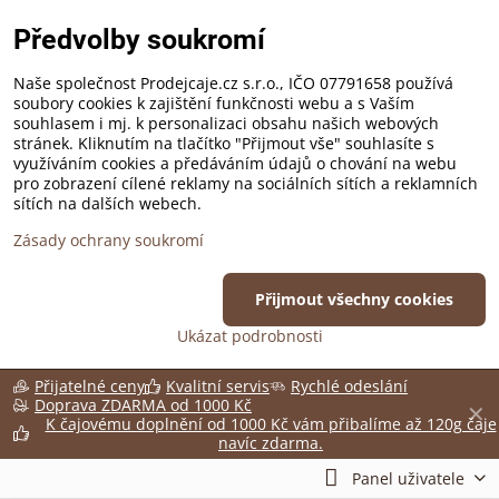
Předvolby soukromí
Naše společnost Prodejcaje.cz s.r.o., IČO 07791658 používá
soubory cookies k zajištění funkčnosti webu a s Vaším
souhlasem i mj. k personalizaci obsahu našich webových
stránek. Kliknutím na tlačítko "Přijmout vše" souhlasíte s
využíváním cookies a předáváním údajů o chování na webu
pro zobrazení cílené reklamy na sociálních sítích a reklamních
sítích na dalších webech.
Zásady ochrany soukromí
Přijmout všechny cookies
Ukázat podrobnosti
Přijatelné ceny
Kvalitní servis
Rychlé odeslání
Doprava ZDARMA od 1000 Kč
✕
K čajovému doplnění od 1000 Kč vám přibalíme až 120g čaje
navíc zdarma.
Panel uživatele