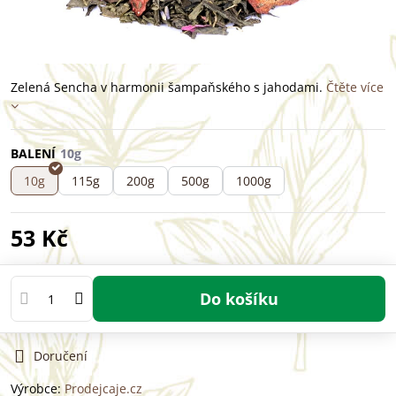
Zelená Sencha v harmonii šampaňského s jahodami.
Čtěte více
BALENÍ
10g
115g
200g
500g
1000g
53 Kč
Do košíku
Doručení
Výrobce:
Prodejcaje.cz