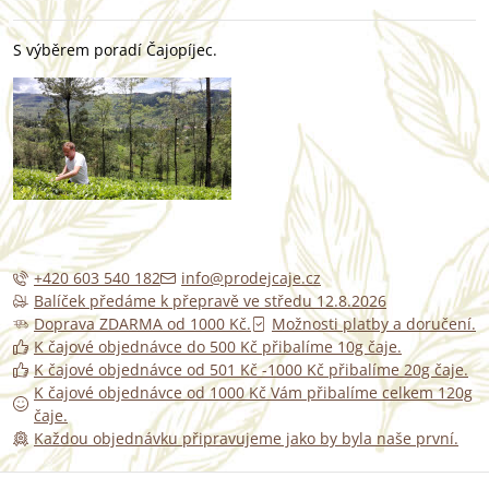
S výběrem poradí Čajopíjec.
+420 603 540 182
info@prodejcaje.cz
Balíček předáme k přepravě ve středu 12.8.2026
Doprava ZDARMA od 1000 Kč.
Možnosti platby a doručení.
K čajové objednávce do 500 Kč přibalíme 10g čaje.
K čajové objednávce od 501 Kč -1000 Kč přibalíme 20g čaje.
K čajové objednávce od 1000 Kč Vám přibalíme celkem 120g
čaje.
Každou objednávku připravujeme jako by byla naše první.