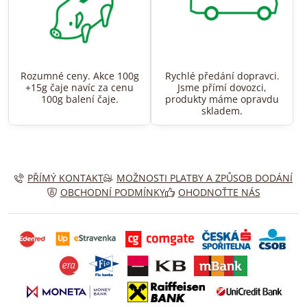
Rozumné ceny. Akce 100g
Rychlé předání dopravci.
+15g čaje navíc za cenu
Jsme přímí dovozci,
100g balení čaje.
produkty máme opravdu
skladem.
PŘÍMÝ KONTAKT
MOŽNOSTI PLATBY A ZPŮSOB DODÁNÍ
OBCHODNÍ PODMÍNKY
OHODNOŤTE NÁS