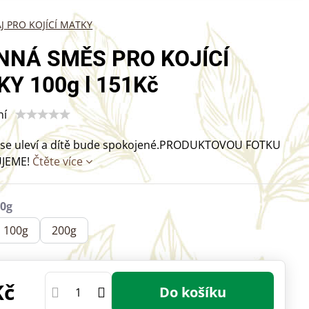
J PRO KOJÍCÍ MATKY
NNÁ SMĚS PRO KOJÍCÍ
Y 100g l 151Kč
ní
se uleví a dítě bude spokojené.PRODUKTOVOU FOTKU
UJEME!
Čtěte více
100g
200g
Kč
Do košíku