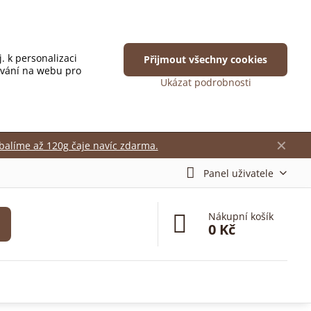
. k personalizaci
Přijmout všechny cookies
ování na webu pro
Ukázat podrobnosti
✕
balíme až 120g čaje navíc zdarma.
Panel uživatele
Nákupní košík
0 Kč