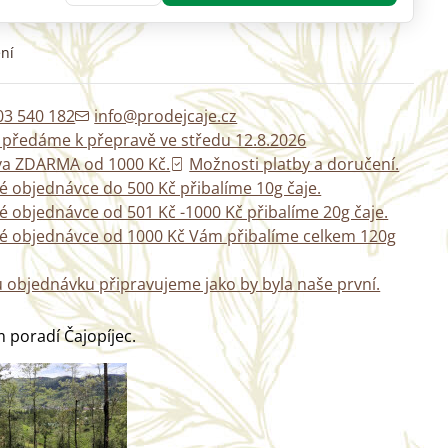
ní
03 540 182
info@prodejcaje.cz
k předáme k přepravě ve středu 12.8.2026
a ZDARMA od 1000 Kč.
Možnosti platby a doručení.
é objednávce do 500 Kč přibalíme 10g čaje.
é objednávce od 501 Kč -1000 Kč přibalíme 20g čaje.
vé objednávce od 1000 Kč Vám přibalíme celkem 120g
 objednávku připravujeme jako by byla naše první.
 poradí Čajopíjec.