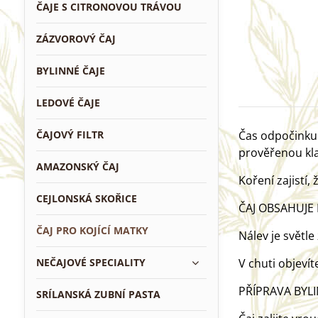
ČAJE S CITRONOVOU TRÁVOU
ZÁZVOROVÝ ČAJ
BYLINNÉ ČAJE
LEDOVÉ ČAJE
ČAJOVÝ FILTR
Čas odpočinku 
prověřenou kla
AMAZONSKÝ ČAJ
Koření zajistí,
CEJLONSKÁ SKOŘICE
ČAJ OBSAHUJE 
ČAJ PRO KOJÍCÍ MATKY
Nálev je světle
NEČAJOVÉ SPECIALITY
V chuti objeví
PŘÍPRAVA BYL
SRÍLANSKÁ ZUBNÍ PASTA