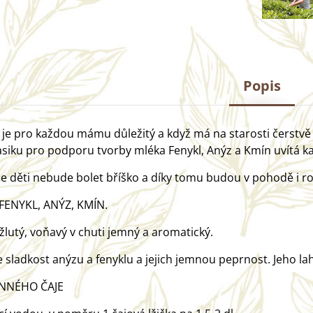
Popis
je pro každou mámu důležitý a když má na starosti čerstvě 
siku pro podporu tvorby mléka Fenykl, Anýz a Kmín uvítá 
 že děti nebude bolet bříško a díky tomu budou v pohodě i ro
FENYKL, ANÝZ, KMÍN.
 žlutý, voňavý v chuti jemný a aromatický.
te sladkost anýzu a fenyklu a jejich jemnou peprnost. Jeho l
INNÉHO ČAJE