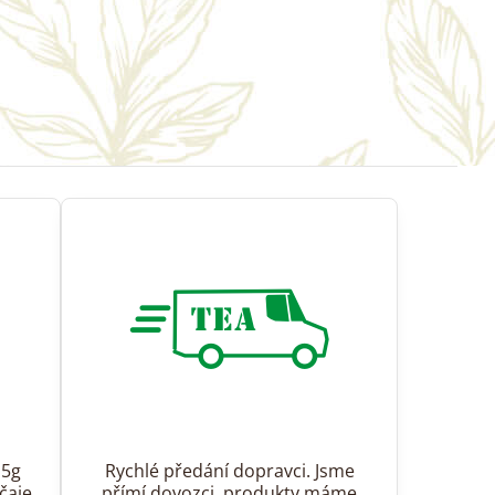
15g
Rychlé předání dopravci. Jsme
čaje.
přímí dovozci, produkty máme