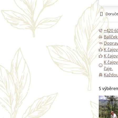
Doruče
+420 6
Balíče
Doprav
K čajov
K čajov
K čajo
čaje.
Každou
S výběrem