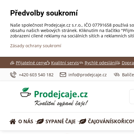
Předvolby soukromí
Naše společnost Prodejcaje.cz s.r.o., IČO 07791658 používá so
obsahu našich webových stránek. Kliknutím na tlačítko "Přij
zobrazení cílené reklamy na sociálních sítích a reklamních sí
Zásady ochrany soukromí
Přijatelné ceny
Kvalitní servis
Rychlé odeslání
Dopra
+420 603 540 182
info@prodejcaje.cz
Balíč
O NÁS
SYPANÉ ČAJE
ČAJOVÁNÍ
SKOŘICO