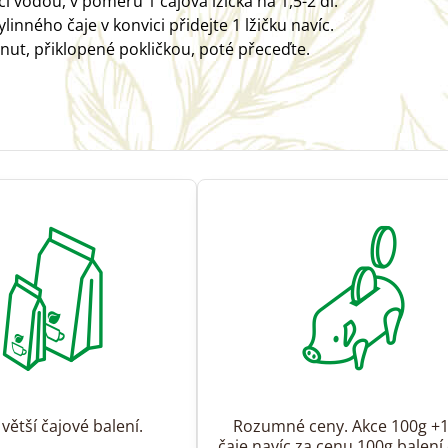
ucí vodou, v poměru 1 čajová lžička na 1,5-2 dl.
linného čaje v konvici přidejte 1 lžičku navíc.
nut, přiklopené pokličkou, poté přeceďte.
 větší čajové balení.
Rozumné ceny. Akce 100g +
čaje navíc za cenu 100g balení 