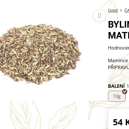
Úvod
ČA
BYLI
MATK
Hodnoce
Mamince 
PŘIPRAV
BALENÍ
10g
54 