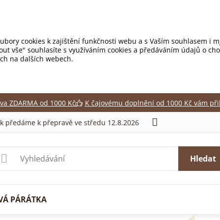
ubory cookies k zajištění funkčnosti webu a s Vaším souhlasem i mj
mout vše" souhlasíte s využíváním cookies a předáváním údajů o ch
tích na dalších webech.
va ZDARMA od 1000 Kč
K čajovému doplnění od 1000 Kč vám při
ek předáme k přepravě ve středu 12.8.2026
Hledat
VÁ PÁRÁTKA