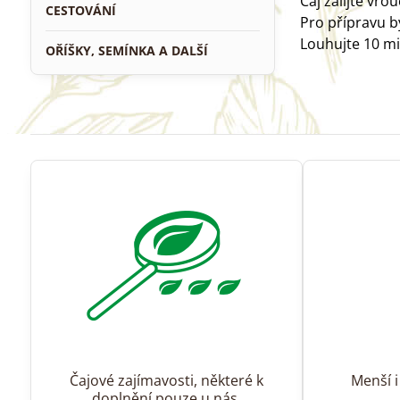
Čaj zalijte vro
CESTOVÁNÍ
Pro přípravu by
Louhujte 10 mi
OŘÍŠKY, SEMÍNKA A DALŠÍ
Čajové zajímavosti, některé k
Menší i
doplnění pouze u nás.