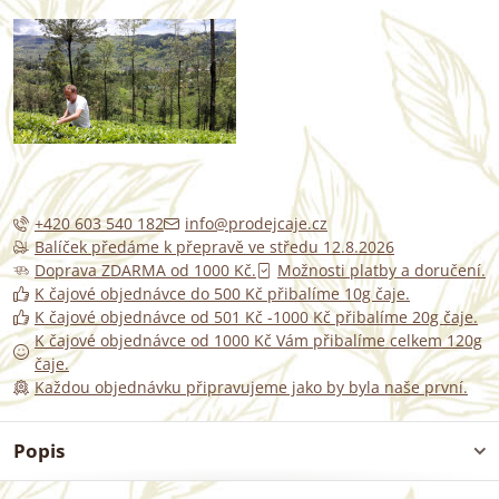
+420 603 540 182
info@prodejcaje.cz
Balíček předáme k přepravě ve středu 12.8.2026
Doprava ZDARMA od 1000 Kč.
Možnosti platby a doručení.
K čajové objednávce do 500 Kč přibalíme 10g čaje.
K čajové objednávce od 501 Kč -1000 Kč přibalíme 20g čaje.
K čajové objednávce od 1000 Kč Vám přibalíme celkem 120g
čaje.
Každou objednávku připravujeme jako by byla naše první.
Popis