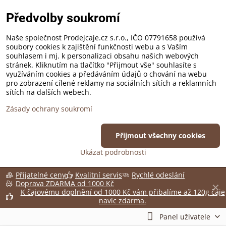
Předvolby soukromí
Naše společnost Prodejcaje.cz s.r.o., IČO 07791658 používá
soubory cookies k zajištění funkčnosti webu a s Vaším
souhlasem i mj. k personalizaci obsahu našich webových
stránek. Kliknutím na tlačítko "Přijmout vše" souhlasíte s
využíváním cookies a předáváním údajů o chování na webu
pro zobrazení cílené reklamy na sociálních sítích a reklamních
sítích na dalších webech.
Zásady ochrany soukromí
Přijmout všechny cookies
Ukázat podrobnosti
Přijatelné ceny
Kvalitní servis
Rychlé odeslání
Doprava ZDARMA od 1000 Kč
✕
K čajovému doplnění od 1000 Kč vám přibalíme až 120g čaje
navíc zdarma.
Panel uživatele