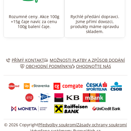
Rozumné ceny. Akce 100g
Rychlé předání dopravci.
+15g čaje navíc za cenu
Jsme přímí dovozci,
100g balení čaje.
produkty máme opravdu
skladem.
PŘÍMÝ KONTAKT
MOŽNOSTI PLATBY A ZPŮSOB DODÁNÍ
OBCHODNÍ PODMÍNKY
OHODNOŤTE NÁS
©
2026
Copyright
Předvolby soukromí
Zásady ochrany soukromí
Vytvořeno systémem:
ByznysWeb.cz