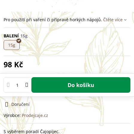
Pro použití při vaření či přípravě horkých nápojů.
Čtěte více
BALENÍ
15g
98 Kč
Do košíku
Doručení
Výrobce:
Prodejcaje.cz
S výběrem poradí Čajopíjec.