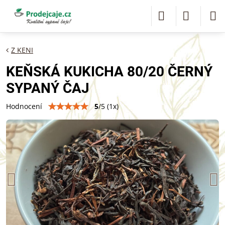
Z KENI
KEŇSKÁ KUKICHA 80/20 ČERNÝ
SYPANÝ ČAJ
5
/
5
(
1
x)
Hodnocení