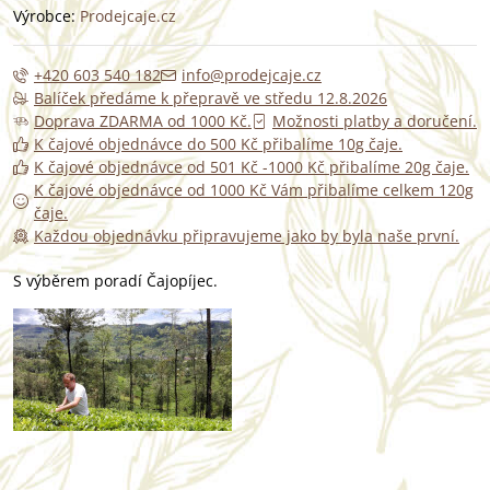
Výrobce:
Prodejcaje.cz
+420 603 540 182
info@prodejcaje.cz
Balíček předáme k přepravě ve středu 12.8.2026
Doprava ZDARMA od 1000 Kč.
Možnosti platby a doručení.
K čajové objednávce do 500 Kč přibalíme 10g čaje.
K čajové objednávce od 501 Kč -1000 Kč přibalíme 20g čaje.
K čajové objednávce od 1000 Kč Vám přibalíme celkem 120g
čaje.
Každou objednávku připravujeme jako by byla naše první.
S výběrem poradí Čajopíjec.