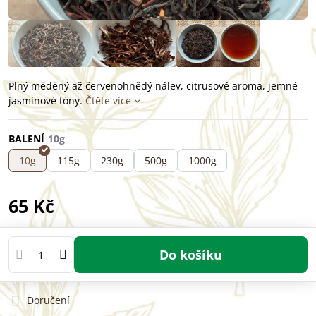
Plný měděný až červenohnědý nálev, citrusové aroma, jemné
jasmínové tóny.
Čtěte více
BALENÍ
10g
115g
230g
500g
1000g
65 Kč
Do košíku
Doručení