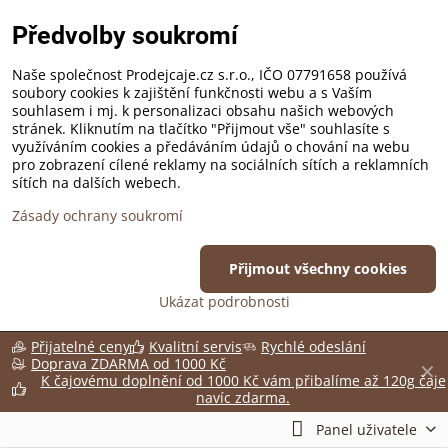
Předvolby soukromí
Naše společnost Prodejcaje.cz s.r.o., IČO 07791658 používá
soubory cookies k zajištění funkčnosti webu a s Vaším
souhlasem i mj. k personalizaci obsahu našich webových
stránek. Kliknutím na tlačítko "Přijmout vše" souhlasíte s
využíváním cookies a předáváním údajů o chování na webu
pro zobrazení cílené reklamy na sociálních sítích a reklamních
sítích na dalších webech.
Zásady ochrany soukromí
Přijmout všechny cookies
Ukázat podrobnosti
Přijatelné ceny
Kvalitní servis
Rychlé odeslání
Doprava ZDARMA od 1000 Kč
✕
K čajovému doplnění od 1000 Kč vám přibalíme až 120g čaje
navíc zdarma.
Panel uživatele