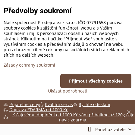
Předvolby soukromí
Naše společnost Prodejcaje.cz s.r.o., IČO 07791658 používá
soubory cookies k zajištění funkčnosti webu a s Vaším
souhlasem i mj. k personalizaci obsahu našich webových
stránek. Kliknutím na tlačítko "Přijmout vše" souhlasíte s
využíváním cookies a předáváním údajů o chování na webu
pro zobrazení cílené reklamy na sociálních sítích a reklamních
sítích na dalších webech.
Zásady ochrany soukromí
Přijmout všechny cookies
Ukázat podrobnosti
Přijatelné ceny
Kvalitní servis
Rychlé odeslání
Doprava ZDARMA od 1000 Kč
✕
K čajovému doplnění od 1000 Kč vám přibalíme až 120g čaje
navíc zdarma.
Panel uživatele