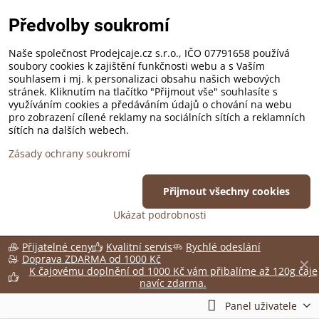
Předvolby soukromí
Naše společnost Prodejcaje.cz s.r.o., IČO 07791658 používá
soubory cookies k zajištění funkčnosti webu a s Vaším
souhlasem i mj. k personalizaci obsahu našich webových
stránek. Kliknutím na tlačítko "Přijmout vše" souhlasíte s
využíváním cookies a předáváním údajů o chování na webu
pro zobrazení cílené reklamy na sociálních sítích a reklamních
sítích na dalších webech.
Zásady ochrany soukromí
Přijmout všechny cookies
Ukázat podrobnosti
Přijatelné ceny
Kvalitní servis
Rychlé odeslání
Doprava ZDARMA od 1000 Kč
✕
K čajovému doplnění od 1000 Kč vám přibalíme až 120g čaje
navíc zdarma.
Panel uživatele