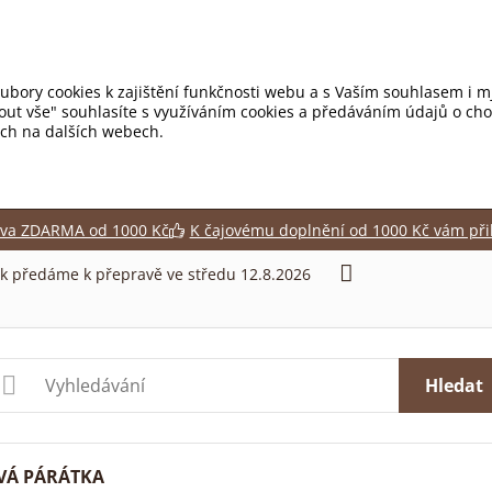
ubory cookies k zajištění funkčnosti webu a s Vaším souhlasem i mj
mout vše" souhlasíte s využíváním cookies a předáváním údajů o ch
tích na dalších webech.
va ZDARMA od 1000 Kč
K čajovému doplnění od 1000 Kč vám při
ek předáme k přepravě ve středu 12.8.2026
Hledat
VÁ PÁRÁTKA