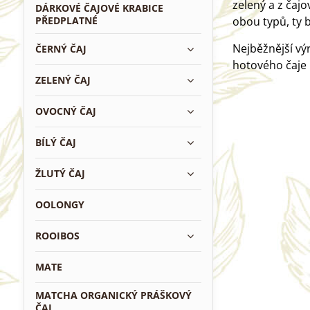
zelený a z čajo
DÁRKOVÉ ČAJOVÉ KRABICE
PŘEDPLATNÉ
obou typů, ty 
Nejběžnější výr
ČERNÝ ČAJ
hotového čaje p
ZELENÝ ČAJ
OVOCNÝ ČAJ
BÍLÝ ČAJ
ŽLUTÝ ČAJ
OOLONGY
ROOIBOS
MATE
MATCHA ORGANICKÝ PRÁŠKOVÝ
ČAJ