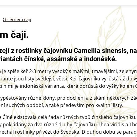
O černém čaji
m čaji.
ejí z rostlinky čajovníku Camellia sinensis, na
riantách čínské, assámské a indonéské.
 je spíše keř 2-3 metry vysoký s malými, tmavějšími, zelenými
antě jsou listy světlejší, větší. Keř čajovníku vyrůstá až do 
 nimi je indonéská varianta, která dorůstá do výšky kolem 
ypěstovány různé klony, pro docílení a získání některých žá
ní suchých období, a také především pro kvalitní listy.
é Číně existovala celá řada různých typů čínského čajovníku
yly pokládány za dva různé druhy čajovníku (Thea viridis a T
 nechal rostlinky přivézt do Švédska. Dlouhou dobu se parado