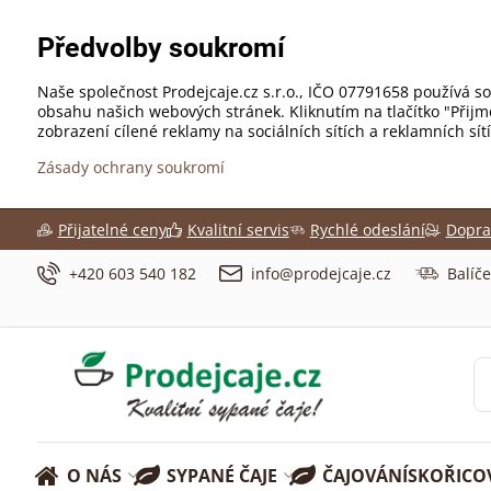
Předvolby soukromí
Naše společnost Prodejcaje.cz s.r.o., IČO 07791658 používá so
obsahu našich webových stránek. Kliknutím na tlačítko "Přij
zobrazení cílené reklamy na sociálních sítích a reklamních sí
Zásady ochrany soukromí
Přijatelné ceny
Kvalitní servis
Rychlé odeslání
Dopra
+420 603 540 182
info@prodejcaje.cz
Balíč
O NÁS
SYPANÉ ČAJE
ČAJOVÁNÍ
SKOŘICO