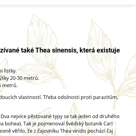
zívané také Thea sinensis, která existuje
 lístky.
výšky 20-30 metrů.
6 metrů.
doucích vlastností. Třeba odolnosti proti parazitům,
. Dva nejvíce pěstované typy se tak jeden od druhého
hea bohea). Tak je pojmenoval švédský botanik Carl
xně věřilo, že z čajovníku Thea viridis pochází čaj