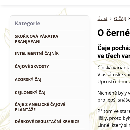
Úvod
O ČAJI
Kategorie
O černé
SKOŘICOVÁ PÁRÁTKA
PRANJAPANI
Čaje pocház
INTELIGENTNÍ ČAJNÍK
ve třech va
ČAJOVÉ SKVOSTY
Čínská varianta
V assámské vari
AZORSKÝ ČAJ
Uprostřed mezi
CEJLONSKÝ ČAJ
Nicméně byly v
pro lepší snáše
ČAJE Z ANGLICKÉ ČAJOVÉ
PLANTÁŽE
Přitom ve star
lišily, proto b
DÁRKOVÉ DEGUSTAČNÍ KRABICE
Linné, který si