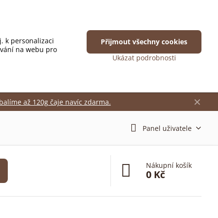
. k personalizaci
Přijmout všechny cookies
ování na webu pro
Ukázat podrobnosti
✕
balíme až 120g čaje navíc zdarma.
Panel uživatele
Nákupní košík
0 Kč