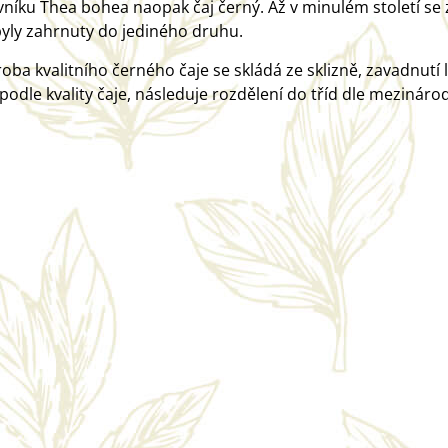
vníku Thea bohea naopak čaj černý. Až v minulém století se zjis
byly zahrnuty do jediného druhu.
oba kvalitního černého čaje se skládá ze sklizně, zavadnutí li
odle kvality čaje, následuje rozdělení do tříd dle mezinárodn