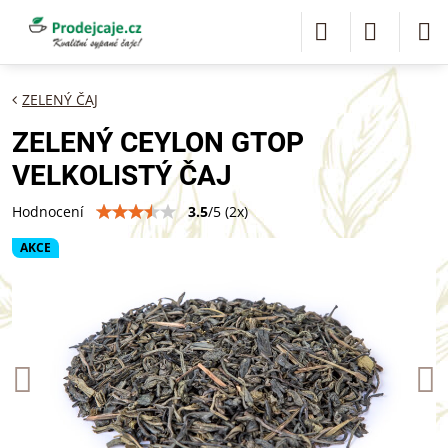
ZELENÝ ČAJ
ZELENÝ CEYLON GTOP
VELKOLISTÝ ČAJ
3.5
/
5
(
2
x)
Hodnocení
AKCE