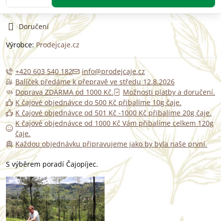
Doručení
Výrobce:
Prodejcaje.cz
+420 603 540 182
info@prodejcaje.cz
Balíček předáme k přepravě ve středu 12.8.2026
Doprava ZDARMA od 1000 Kč.
Možnosti platby a doručení.
K čajové objednávce do 500 Kč přibalíme 10g čaje.
K čajové objednávce od 501 Kč -1000 Kč přibalíme 20g čaje.
K čajové objednávce od 1000 Kč Vám přibalíme celkem 120g
čaje.
Každou objednávku připravujeme jako by byla naše první.
S výběrem poradí Čajopíjec.