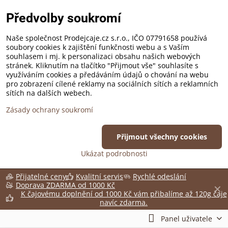
Předvolby soukromí
Naše společnost Prodejcaje.cz s.r.o., IČO 07791658 používá
soubory cookies k zajištění funkčnosti webu a s Vaším
souhlasem i mj. k personalizaci obsahu našich webových
stránek. Kliknutím na tlačítko "Přijmout vše" souhlasíte s
využíváním cookies a předáváním údajů o chování na webu
pro zobrazení cílené reklamy na sociálních sítích a reklamních
sítích na dalších webech.
Zásady ochrany soukromí
Přijmout všechny cookies
Ukázat podrobnosti
Přijatelné ceny
Kvalitní servis
Rychlé odeslání
Doprava ZDARMA od 1000 Kč
✕
K čajovému doplnění od 1000 Kč vám přibalíme až 120g čaje
navíc zdarma.
Panel uživatele