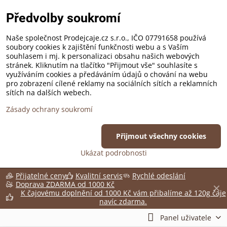
Předvolby soukromí
Naše společnost Prodejcaje.cz s.r.o., IČO 07791658 používá
soubory cookies k zajištění funkčnosti webu a s Vaším
souhlasem i mj. k personalizaci obsahu našich webových
stránek. Kliknutím na tlačítko "Přijmout vše" souhlasíte s
využíváním cookies a předáváním údajů o chování na webu
pro zobrazení cílené reklamy na sociálních sítích a reklamních
sítích na dalších webech.
Zásady ochrany soukromí
Přijmout všechny cookies
Ukázat podrobnosti
Přijatelné ceny
Kvalitní servis
Rychlé odeslání
Doprava ZDARMA od 1000 Kč
✕
K čajovému doplnění od 1000 Kč vám přibalíme až 120g čaje
navíc zdarma.
Panel uživatele