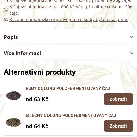
K čajové objednávce od 501 Kč -1000 Kč přibalíme 20g čaje.
K čajové objednávce od 1000 Kč Vám přibalíme celkem 120g
čaje.
Každou objednávku připravujeme jako by byla naše první.
Popis
Více informací
Alternativní produkty
RUBY OOLONG POLOFERMENTOVANÝ ČAJ
od 63 Kč
Zobrazit
MLÉČNÝ OOLONG POLOFERMENTOVANÝ ČAJ
od 64 Kč
Zobrazit