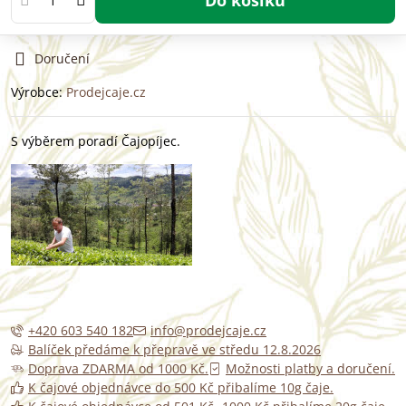
Doručení
Výrobce:
Prodejcaje.cz
S výběrem poradí Čajopíjec.
+420 603 540 182
info@prodejcaje.cz
Balíček předáme k přepravě ve středu 12.8.2026
Doprava ZDARMA od 1000 Kč.
Možnosti platby a doručení.
K čajové objednávce do 500 Kč přibalíme 10g čaje.