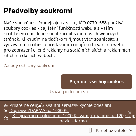
Předvolby soukromí
Naše společnost Prodejcaje.cz s.r.o., IČO 07791658 používá
soubory cookies k zajištění funkčnosti webu a s Vaším
souhlasem i mj. k personalizaci obsahu našich webových
stránek. Kliknutím na tlačítko "Přijmout vše" souhlasíte s
využíváním cookies a předáváním údajů o chování na webu
pro zobrazení cílené reklamy na sociálních sítích a reklamních
sítích na dalších webech.
Zásady ochrany soukromí
Přijmout všechny cookies
Ukázat podrobnosti
Přijatelné ceny
Kvalitní servis
Rychlé odeslání
Doprava ZDARMA od 1000 Kč
✕
K čajovému doplnění od 1000 Kč vám přibalíme až 120g čaje
navíc zdarma.
Panel uživatele