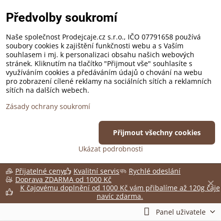
Předvolby soukromí
Naše společnost Prodejcaje.cz s.r.o., IČO 07791658 používá
soubory cookies k zajištění funkčnosti webu a s Vaším
souhlasem i mj. k personalizaci obsahu našich webových
stránek. Kliknutím na tlačítko "Přijmout vše" souhlasíte s
využíváním cookies a předáváním údajů o chování na webu
pro zobrazení cílené reklamy na sociálních sítích a reklamních
sítích na dalších webech.
Zásady ochrany soukromí
Přijmout všechny cookies
Ukázat podrobnosti
Přijatelné ceny
Kvalitní servis
Rychlé odeslání
Doprava ZDARMA od 1000 Kč
✕
K čajovému doplnění od 1000 Kč vám přibalíme až 120g čaje
navíc zdarma.
Panel uživatele