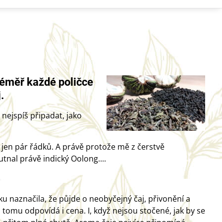
téměř každé poličce
.
nejspíš připadat, jako
é jen pár řádků. A právě protože mě z čerstvě
utnal právě indický Oolong....
tku naznačila, že půjde o neobyčejný čaj, přivonění a
y, tomu odpovídá i cena. I, když nejsou stočené, jak by se