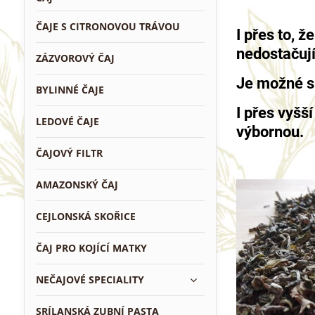
ČAJE S CITRONOVOU TRÁVOU
I přes to, 
nedostačují
ZÁZVOROVÝ ČAJ
Je možné si
BYLINNÉ ČAJE
I přes vyšš
LEDOVÉ ČAJE
výbornou.
ČAJOVÝ FILTR
AMAZONSKÝ ČAJ
CEJLONSKÁ SKOŘICE
ČAJ PRO KOJÍCÍ MATKY
NEČAJOVÉ SPECIALITY
SRÍLANSKÁ ZUBNÍ PASTA