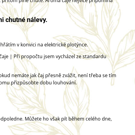
né, přitom plné chutě. Aroma čaje nejvíce připomíná
mi chutné nálevy.
ohřátím v konvici na elektrické plotýnce.
5g čaje | Při propočtu jsem vycházel ze standardu
okud nemáte jak čaj přesně zvážit, není třeba se tím
en tomu přizpůsobte dobu louhování.
 odpoledne. Můžete ho však pít během celého dne,