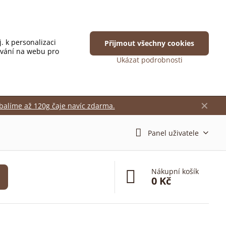
. k personalizaci
Přijmout všechny cookies
ování na webu pro
Ukázat podrobnosti
✕
balíme až 120g čaje navíc zdarma.
Panel uživatele
Nákupní košík
0 Kč