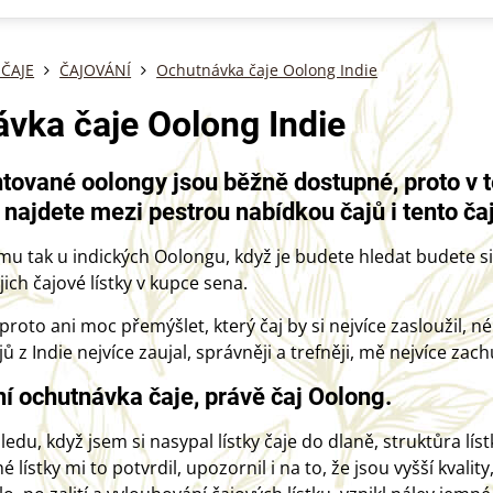
ČAJE
ČAJOVÁNÍ
Ochutnávka čaje Oolong Indie
vka čaje Oolong Indie
tované oolongy jsou běžně dostupné, proto v 
 najdete mezi pestrou nabídkou čajů i tento čaj
mu tak u indických Oolongu, když je budete hledat budete si 
jich čajové lístky v kupce sena.
roto ani moc přemýšlet, který čaj by si nejvíce zasloužil, n
 z Indie nejvíce zaujal, správněji a trefněji, mě nejvíce zach
í ochutnávka čaje, právě čaj Oolong.
edu, když jsem si nasypal lístky čaje do dlaně, struktůra lís
 lístky mi to potvrdil, upozornil i na to, že jsou vyšší kvalit