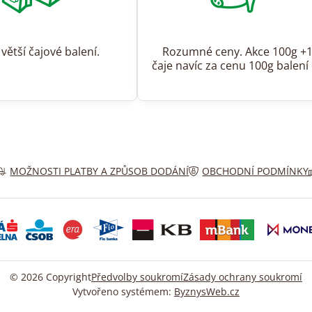
 větší čajové balení.
Rozumné ceny. Akce 100g +
čaje navíc za cenu 100g balení 
MOŽNOSTI PLATBY A ZPŮSOB DODÁNÍ
OBCHODNÍ PODMÍNKY
©
2026
Copyright
Předvolby soukromí
Zásady ochrany soukromí
Vytvořeno systémem:
ByznysWeb.cz