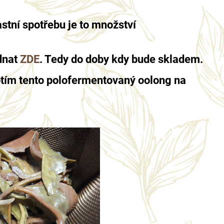
astní spotřebu je to množství
dnat
ZDE
. Tedy do doby kdy bude skladem.
notím tento polofermentovaný oolong na