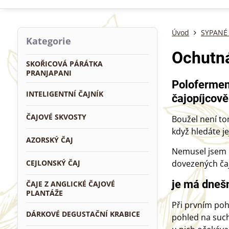
Úvod
SYPANÉ 
Kategorie
Ochutná
SKOŘICOVÁ PÁRÁTKA
PRANJAPANI
Polofermen
INTELIGENTNÍ ČAJNÍK
čajopíjcově
ČAJOVÉ SKVOSTY
Boužel není to
když hledáte je
AZORSKÝ ČAJ
Nemusel jsem p
CEJLONSKÝ ČAJ
dovezených čajů
je má dnešn
ČAJE Z ANGLICKÉ ČAJOVÉ
PLANTÁŽE
Při prvním pohl
DÁRKOVÉ DEGUSTAČNÍ KRABICE
pohled na suché