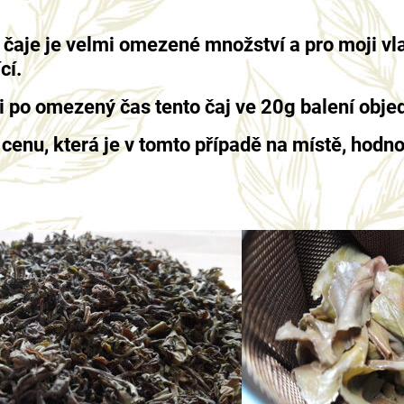
že čaje je velmi omezené množství a pro moji vl
cí.
 po omezený čas tento čaj ve 20g balení obje
í cenu, která je v tomto případě na místě, hod