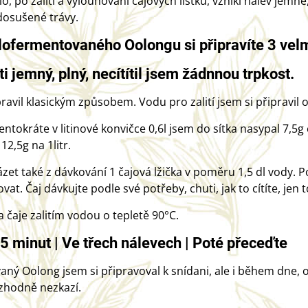
o, po zalití a vylouhování čajových lístku, vznikl nálev jem
dosušené trávy.
lofermentovaného Oolongu si připravíte 3 vel
ti jemný, plný, necítítil jsem žádnnou trpkost.
pravil klasickým způsobem. Vodu pro zalití jsem si připravil 
 tentokráte v litinové konvičce 0,6l jsem do sítka nasypal 7,
12,5g na 1litr.
zet také z dávkování 1 čajová lžička v poměru 1,5 dl vody. P
vat. Čaj dávkujte podle své potřeby, chuti, jak to cítíte, j
a čaje zalitím vodou o tepletě 90°C.
5 minut | Ve třech nálevech | Poté přeceďte
ný Oolong jsem si připravoval k snídani, ale i během dne,
zhodně nezkazí.