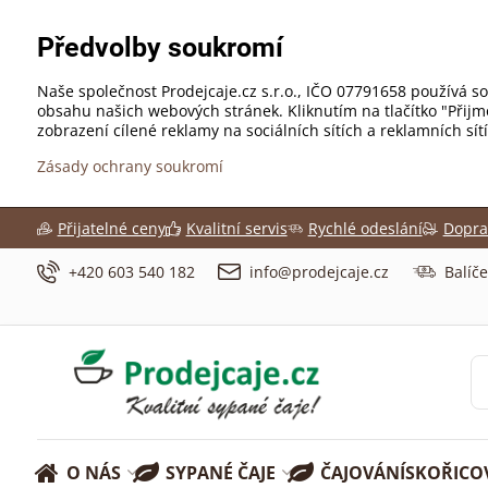
Předvolby soukromí
Naše společnost Prodejcaje.cz s.r.o., IČO 07791658 používá so
obsahu našich webových stránek. Kliknutím na tlačítko "Přij
zobrazení cílené reklamy na sociálních sítích a reklamních sí
Zásady ochrany soukromí
Přijatelné ceny
Kvalitní servis
Rychlé odeslání
Dopra
+420 603 540 182
info@prodejcaje.cz
Balíč
O NÁS
SYPANÉ ČAJE
ČAJOVÁNÍ
SKOŘICO