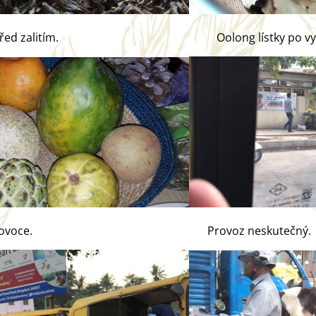
stky před zalitím. Oolong lístky po vylo
j ...jiné ovoce. Provoz neskutečný.