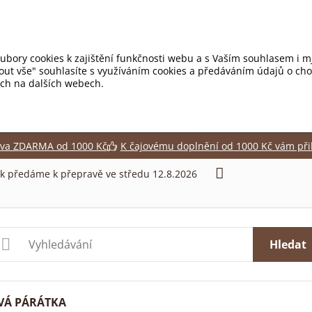
ubory cookies k zajištění funkčnosti webu a s Vaším souhlasem i mj
mout vše" souhlasíte s využíváním cookies a předáváním údajů o ch
tích na dalších webech.
va ZDARMA od 1000 Kč
K čajovému doplnění od 1000 Kč vám při
ek předáme k přepravě ve středu 12.8.2026
Hledat
VÁ PÁRÁTKA