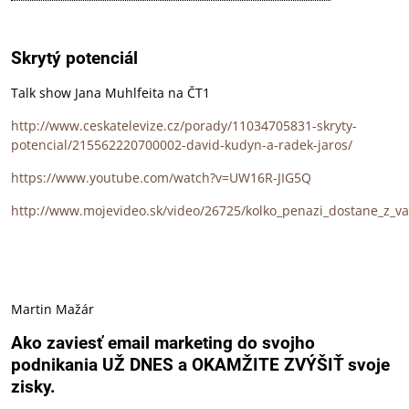
Skrytý potenciál
Talk show Jana Muhlfeita na ČT1
http://www.ceskatelevize.cz/porady/11034705831-skryty-
potencial/215562220700002-david-kudyn-a-radek-jaros/
https://www.youtube.com/watch?v=UW16R-JIG5Q
http://www.mojevideo.sk/video/26725/kolko_penazi_dostane_z_vas
Martin Mažár
Ako zaviesť email marketing do svojho
podnikania UŽ DNES a OKAMŽITE ZVÝŠIŤ svoje
zisky.