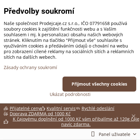
Předvolby soukromí
Naše společnost Prodejcaje.cz s.r.o., IČO 07791658 používá
soubory cookies k zajištění funkčnosti webu a s Vaším
souhlasem i mj. k personalizaci obsahu našich webových
stránek. Kliknutím na tlačítko "Přijmout vše" souhlasíte s
využíváním cookies a předáváním údajů o chování na webu
pro zobrazení cílené reklamy na sociálních sítích a reklamních
sítích na dalších webech.
Zásady ochrany soukromí
Přijmout všechny cookies
Ukázat podrobnosti
Přijatelné ceny
Kvalitní servis
Rychlé odeslání
Doprava ZDARMA od 1000 Kč
✕
K čajovému doplnění od 1000 Kč vám přibalíme až 120g čaje
navíc zdarma.
Panel uživatele