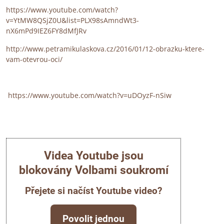
https://www.youtube.com/watch?
v=YtMW8QSjZ0U&list=PLX98sAmndWt3-
nX6mPd9IEZ6FY8dMfJRv
http://www.petramikulaskova.cz/2016/01/12-obrazku-ktere-
vam-otevrou-oci/
https://www.youtube.com/watch?v=uDOyzF-nSiw
Videa Youtube jsou
blokovány Volbami soukromí
Přejete si načíst Youtube video?
Povolit jednou