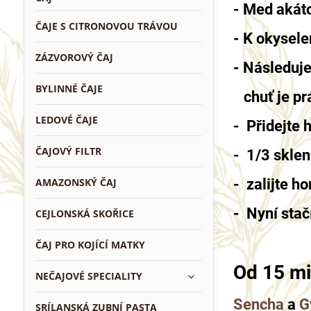
- Med akáto
ČAJE S CITRONOVOU TRÁVOU
- K okysele
ZÁZVOROVÝ ČAJ
- Následuje
BYLINNÉ ČAJE
chuť je prá
LEDOVÉ ČAJE
- Přidejte 
ČAJOVÝ FILTR
- 1/3 sklen
AMAZONSKÝ ČAJ
- zalijte 
- Nyní stač
CEJLONSKÁ SKOŘICE
ČAJ PRO KOJÍCÍ MATKY
Od 15 mi
NEČAJOVÉ SPECIALITY
Sencha
a
G
SRÍLANSKÁ ZUBNÍ PASTA