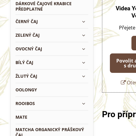
DÁRKOVÉ ČAJOVÉ KRABICE
Videa Y
PŘEDPLATNÉ
V
ČERNÝ ČAJ
Přejete
ZELENÝ ČAJ
OVOCNÝ ČAJ
Povolit
BÍLÝ ČAJ
s dr
ŽLUTÝ ČAJ
Otev
OOLONGY
ROOIBOS
Pro příp
MATE
MATCHA ORGANICKÝ PRÁŠKOVÝ
ČAJ