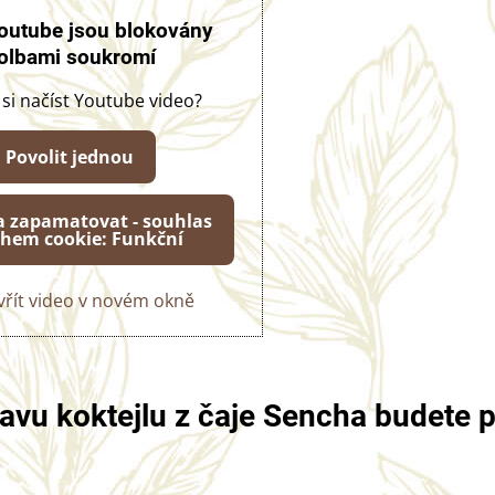
outube jsou blokovány
olbami soukromí
 si načíst Youtube video?
Povolit jednou
 a zapamatovat - souhlas
uhem cookie: Funkční
řít video v novém okně
ravu koktejlu z čaje Sencha budete 