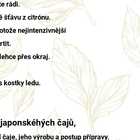
e rádi.
ě šťávu z citrónu.
otože nejintenzivnější
tit.
lehce přes okraj.
es kostky ledu.
 japonskéhých čajů,
 čaje, jeho výrobu a postup přípravy.