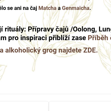
o se ani na čaj
Matcha
a
Genmaicha
.
jí rituály: Přípravy čajů /Oolong, L
ám pro inspiraci přiblíží zase
Příběh 
a alkoholický grog najdete ZDE.