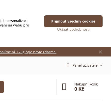
. k personalizaci
Přijmout všechny cookies
ování na webu pro
Ukázat podrobnosti
✕
balíme až 120g čaje navíc zdarma.
Panel uživatele
Nákupní košík
0 Kč