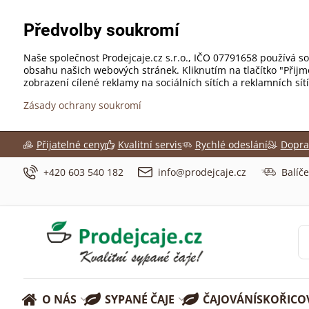
Předvolby soukromí
Naše společnost Prodejcaje.cz s.r.o., IČO 07791658 používá so
obsahu našich webových stránek. Kliknutím na tlačítko "Přij
zobrazení cílené reklamy na sociálních sítích a reklamních sí
Zásady ochrany soukromí
Přijatelné ceny
Kvalitní servis
Rychlé odeslání
Dopra
+420 603 540 182
info@prodejcaje.cz
Balíč
O NÁS
SYPANÉ ČAJE
ČAJOVÁNÍ
SKOŘICO