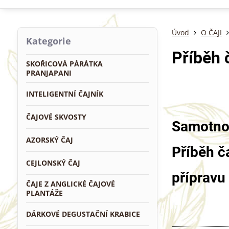
Úvod
O ČAJI
Kategorie
Příběh 
SKOŘICOVÁ PÁRÁTKA
PRANJAPANI
INTELIGENTNÍ ČAJNÍK
ČAJOVÉ SKVOSTY
Samotnou
AZORSKÝ ČAJ
Příběh č
CEJLONSKÝ ČAJ
přípravu
ČAJE Z ANGLICKÉ ČAJOVÉ
PLANTÁŽE
DÁRKOVÉ DEGUSTAČNÍ KRABICE