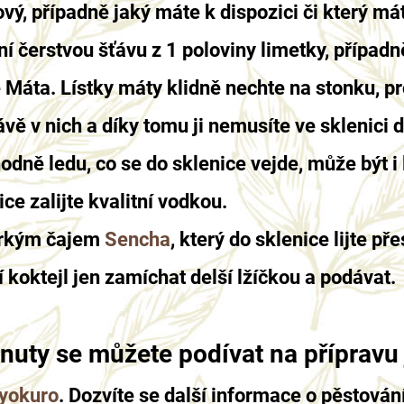
vý, případně jaký máte k dispozici či který mát
ní čerstvou šťávu z 1 poloviny limetky, případn
 Máta. Lístky máty klidně nechte na stonku, pr
vě v nich a díky tomu ji nemusíte ve sklenici dr
hodně ledu, co se do sklenice vejde, může být i 
ice zalijte kvalitní vodkou.
horkým čajem
Sencha
, který do sklenice lijte př
í koktejl jen zamíchat delší lžíčkou a podávat.
nuty se můžete podívat na přípravu
yokuro
. Dozvíte se další informace o pěstování