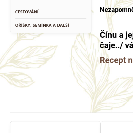
Nezapomněl
CESTOVÁNÍ
OŘÍŠKY, SEMÍNKA A DALŠÍ
Čínu a je
čaje../ v
Recept n