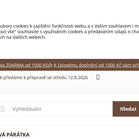
ubory cookies k zajištění funkčnosti webu a s Vaším souhlasem i mj
mout vše" souhlasíte s využíváním cookies a předáváním údajů o ch
tích na dalších webech.
va ZDARMA od 1000 Kč
K čajovému doplnění od 1000 Kč vám při
ek předáme k přepravě ve středu 12.8.2026
Hledat
VÁ PÁRÁTKA