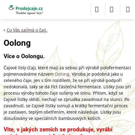
Co Vás zajímá o čaji.
Oolong
Více o Oolongu.
Čajové listy (čaj), které mají za sebou při výrobě polofermentaci
pojmenováváme názvem
Oolong
. Výroba je podobná jako u
zeleného čaje, jen s tím rozdílem, že se při výrobě podpoří
nedokonalá, taky se dá říct částečná fermentace. Lístky jsou při
procesu výroby tohoto čaje sušeny ve stínu. Přitom, když se
čajové lístky sklidí, nechají se zprudka zavadnout na slunci. Po
zavadnutí, se čajové lístky svinují a krátký fermentační proces
je zastaven, teplým ošetřením, které následuje. Lístky jsou
dosušovány ve speciálních bambusových koších.
Vite, v jakých zemích se produkuje, vyrábí