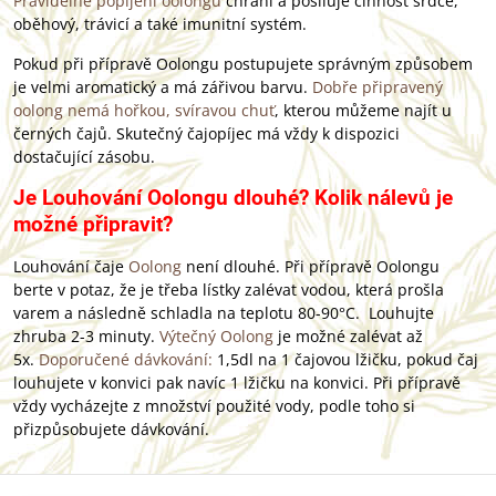
Pravidelné popíjení oolongu
chrání a posiluje činnost srdce,
oběhový, trávicí a také imunitní systém.
Pokud při přípravě Oolongu postupujete správným způsobem
je velmi aromatický a má zářivou barvu.
Dobře připravený
oolong nemá hořkou, svíravou chuť
, kterou můžeme najít u
černých čajů. Skutečný čajopíjec má vždy k dispozici
dostačující zásobu.
Je Louhování Oolongu dlouhé? Kolik nálevů je
možné připravit?
Louhování čaje
Oolong
není dlouhé. Při přípravě Oolongu
berte v potaz, že je třeba lístky zalévat vodou, která prošla
varem a následně schladla na teplotu 80-90°C. Louhujte
zhruba 2-3 minuty.
Výtečný Oolong
je možné zalévat až
5x.
Doporučené dávkování:
1,5dl na 1 čajovou lžičku, pokud čaj
louhujete v konvici pak navíc 1 lžičku na konvici. Při přípravě
vždy vycházejte z množství použité vody, podle toho si
přizpůsobujete dávkování.