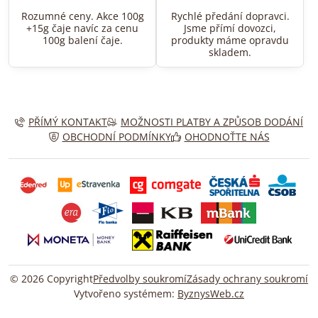
Rozumné ceny. Akce 100g
Rychlé předání dopravci.
+15g čaje navíc za cenu
Jsme přímí dovozci,
100g balení čaje.
produkty máme opravdu
skladem.
PŘÍMÝ KONTAKT
MOŽNOSTI PLATBY A ZPŮSOB DODÁNÍ
OBCHODNÍ PODMÍNKY
OHODNOŤTE NÁS
©
2026
Copyright
Předvolby soukromí
Zásady ochrany soukromí
Vytvořeno systémem:
ByznysWeb.cz