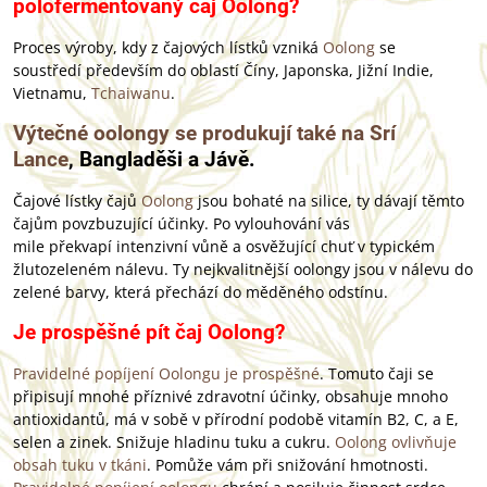
polofermentovaný čaj Oolong?
Proces výroby, kdy z čajových lístků vzniká
Oolong
se
soustředí především do oblastí Číny, Japonska, Jižní Indie,
Vietnamu,
Tchaiwanu
.
Výtečné oolongy se produkují také na Srí
Lance
, Bangladěši a Jávě.
Čajové lístky čajů
Oolong
jsou bohaté na silice, ty dávají těmto
čajům povzbuzující účinky. Po vylouhování vás
mile překvapí intenzivní vůně a osvěžující chuť v typickém
žlutozeleném nálevu. Ty nejkvalitnější oolongy jsou v nálevu do
zelené barvy, která přechází do měděného odstínu.
Je prospěšné pít čaj Oolong?
Pravidelné popíjení Oolongu je prospěšné
. Tomuto čaji se
připisují mnohé příznivé zdravotní účinky, obsahuje mnoho
antioxidantů, má v sobě v přírodní podobě vitamín B2, C, a E,
selen a zinek. Snižuje hladinu tuku a cukru.
Oolong ovlivňuje
obsah tuku v tkáni
. Pomůže vám při snižování hmotnosti.