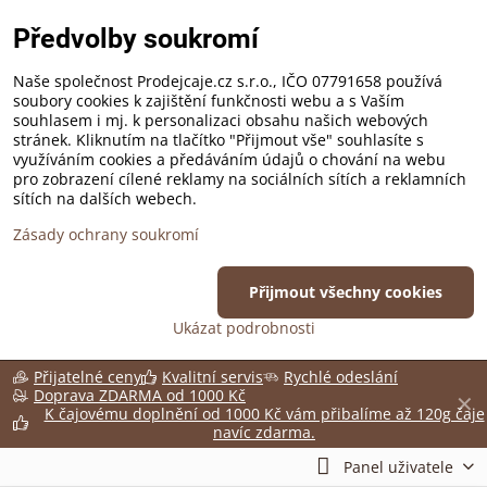
Předvolby soukromí
Naše společnost Prodejcaje.cz s.r.o., IČO 07791658 používá
soubory cookies k zajištění funkčnosti webu a s Vaším
souhlasem i mj. k personalizaci obsahu našich webových
stránek. Kliknutím na tlačítko "Přijmout vše" souhlasíte s
využíváním cookies a předáváním údajů o chování na webu
pro zobrazení cílené reklamy na sociálních sítích a reklamních
sítích na dalších webech.
Zásady ochrany soukromí
Přijmout všechny cookies
Ukázat podrobnosti
Přijatelné ceny
Kvalitní servis
Rychlé odeslání
Doprava ZDARMA od 1000 Kč
✕
K čajovému doplnění od 1000 Kč vám přibalíme až 120g čaje
navíc zdarma.
Panel uživatele